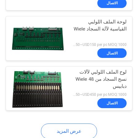
المعمل
الاتصال
لوحة الملف اللولبي
رقابة
القياسية لآلة السجاد Wiele
جودة
USD50~USD150 per pc MOQ:1000
اتصل
الاتصال
بنا
لوح الملف اللولبي لآلات
نسج السجاد من Wiele 48
أخبار
دبابيس
USD250~USD450 per pc MOQ:1000
اطلب
الاتصال
اقتباس
عرض المزيد
خريطة