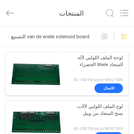
Goodfore
Tex
Machinery
المنتجات
Co.,Ltd.
All
Rights
Reserved.
المنزل
van de wiele solenoid board التصنيع عبر الإنترنت
المنتجات
لوحة الملف اللولبي لآلة
السجاد Wiele الخضراء
فيديوهات
USD50~USD150 per pc MOQ:1000
معلومات
الاتصال
عنا
لوح الملف اللولبي لآلات
نسج السجاد من وييل
جولة
في
USD50~USD150 per pc MOQ:1000