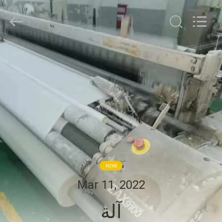
Goodfore
Tex
Machinery
Co.,Ltd.
All
Rights
Reserved.
المنزل
المنتجات
فيديوهات
معلومات
عنا
NEWS
Mar 11, 2022
جولة
آلة
في