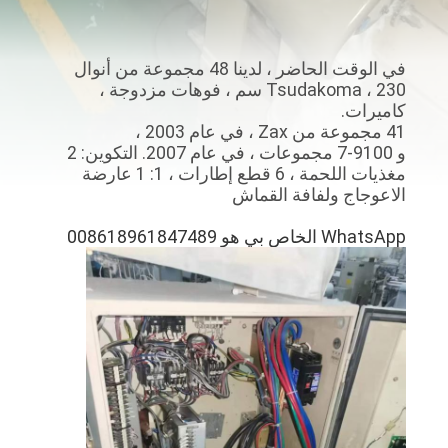
المعمل
في الوقت الحاضر ، لدينا 48 مجموعة من أنوال
رقابة
Tsudakoma ، 230 سم ، فوهات مزدوجة ،
جودة
كاميرات.
41 مجموعة من Zax ، في عام 2003 ،
و 9100-7 مجموعات ، في عام 2007. التكوين: 2
اتصل
مغذيات اللحمة ، 6 قطع إطارات ، 1: 1 عارضة
الاعوجاج ولفافة القماش
بنا
WhatsApp الخاص بي هو 008618961847489
أخبار
اطلب
اقتباس
خريطة