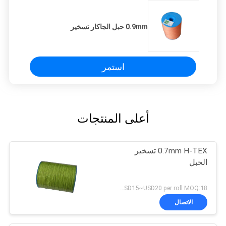
0.9mm حبل الجاكار تسخير
استمر
أعلى المنتجات
0.7mm H-TEX تسخير
الحبل
USD15~USD20 per roll MOQ:18 رولز
الاتصال