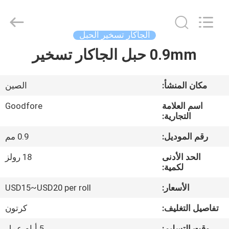
Goodfore
Tex
Machinery
Co.,Ltd.
All
الجاكار تسخير الحبل
Rights
Reserved.
0.9mm حبل الجاكار تسخير
المنزل
المنتجات
مكان المنشأ:
الصين
اسم العلامة
Goodfore
فيديوهات
التجارية:
رقم الموديل:
0.9 مم
معلومات
الحد الأدنى
18 رولز
عنا
لكمية:
الأسعار:
USD15~USD20 per roll
جولة
تفاصيل التغليف:
كرتون
في
وقت التسليم:
5 أيام عمل