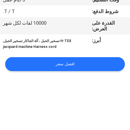
المعمل
شروط الدفع:
T / T.
رقابة
القدرة على
10000 لفات لكل شهر
العرض:
جودة
أبرز:
,
H-TEX تسخير الحبل ، آلة الجاكار تسخير الحبل
jacquard machine Harness cord
اتصل
بنا
افضل سعر
أخبار
اطلب
اقتباس
خريطة