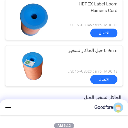
HETEX Label Loom
Harness Cord
USD35~USD45 per roll MOQ:18 رولز
الاتصال
0.9mm حبل الجاكار تسخير
USD15~USD20 per roll MOQ:18 رولز
الاتصال
الجاكار تسخير الحبل
Goodfore
نوعية جيدة آلة تسمية جاكار الكمبيوتر 0.7mm قطر تسخير الحبل
مكافحة ساكنة استطالة مقاومة جاكار تسخير الحبل مع الأساسية
6:12 AM