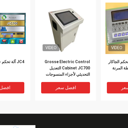
VIDEO
VIDEO
تحكم الجاكار
Grosse Electric Control
JC4 آلة تحكم جاكار
طة المرنة
Cabinet JC700 التعديل
التحديثي لأجزاء المنسوجات
لأنوال النسيج
عر
افضل سعر
افضل