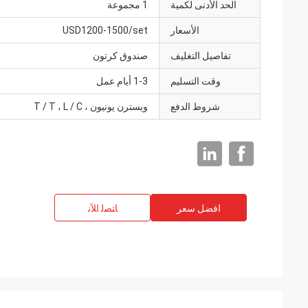
الحد الأدنى لكمية
1 مجموعة
الأسعار
USD1200-1500/set
تفاصيل التغليف
صندوق كرتون
وقت التسليم
1-3 أيام عمل
شروط الدفع
ويسترن يونيون ، T / T ، L / C
افضل سعر
ﺎﺘﺼﻟ ﺍﻶﻧ