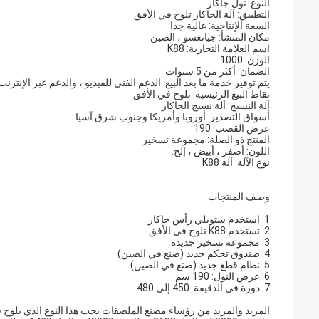
النوع: نول جاكار
التطبيق: آلة الجاكار تلوح في الأفق
السعة الإنتاجية: عالية جدا
مكان المنشأ: جيانغسو ، الصين
اسم العلامة التجارية: K88
الوزن: 1000
الضمان: أكثر من 5 سنوات
يتم توفير خدمة ما بعد البيع: الدعم الفني للفيديو ، والدعم عبر الإنترنت
نقاط البيع الرئيسية: تلوح في الأفق
آلة النسيج: آلة نسيج الجاكار
أسواق التصدير: أوروبا وأمريكا وجنوب شرق آسيا
عرض القصب: 190
المنتج ذو الصلة: مجموعة تسخير
اللون: أصفر ، أبيض ، إلخ.
نوع الآلة: آلة K88
وصف المنتجات
1. استخدم ستوبلي رأس جاكار
2. تستخدم K88 تلوح في الأفق
3. مجموعة تسخير جديدة
4. صندوق تحكم جديد (صنع في الصين)
5. نظام قطع جديد (صنع في الصين)
6. عرض النول: 190 سم
7. دورة في الدقيقة: 450 إلى 480
المزيد والمزيد من رؤساء مصنع الملصقات يحب هذا النوع الذي يلوح ف