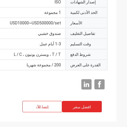
إصدار الشهادات
ISO
الحد الأدنى لكمية
1 مجموعة
الأسعار
USD10000~USD500000/set
تفاصيل التغليف
صندوق خشبي
وقت التسليم
1-3 أيام عمل
شروط الدفع
T / T ، ويسترن يونيون ، L / C
القدرة على العرض
200 / مجموعة شهريا
افضل سعر
ﺎﺘﺼﻟ ﺍﻶﻧ