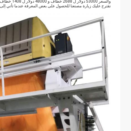
والسعر 53000 دولار ل 2688 خطاف و 48000 دولار ل 1408 خطاف.
نقترح عليك زيارة مصنعنا للحصول على بعض المعرفة عندما تأتي إلى