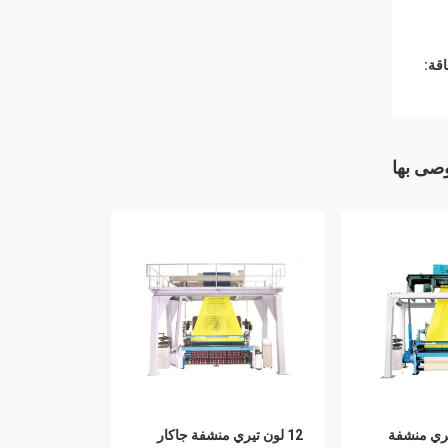
قة:
وصى بها
350RPM تيري منشفة
12 لون تيري منشفة جاكار