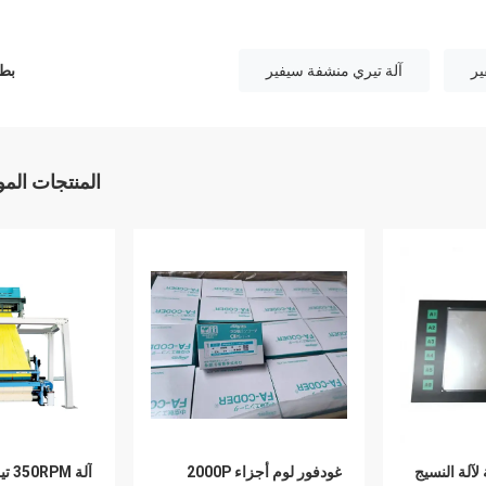
آلة تيري منشفة سيفير
بطا
المنتجات الم
آلة النسيج
غودفور لوم أجزاء 2000P
آلة 