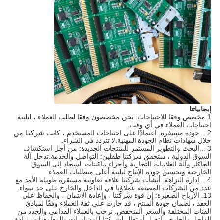
إيجابياتنا
1.مخصص وفقا للاحتياجات: نحن مخصصون وفقا لطلب العملاء ، لتلبية
احتياجات العملاء في أي وقت.
2 .. جودة مستقرة: اعتمادًا على احتياجات المستخدم ، كانت شركتنا من
خلال شهادات نظام الجودة المهنية.لا تتردد في الشراء.
3 .. البحث والتطوير المستمر للمنتجات الجديدة: من أجل استكشاف
السوق الدولية ، ستحقق شركتنا طفلين: التواصل والخدمة.تدخل آلة
الجاكار وآلة العلامات التجارية وأجزاء ماكينات السجاد إلى السوق
الخارجية.وتحسين جودة الإنتاج لتلبية أعلى متطلبات العملاء.
4 .. إدارة النزاهة: أنشأت شركتنا علاقة تعاونية مستقرة طويلة الأمد مع
عدد من الشركات المصنعة.عملاؤنا في الداخل والخارج على حد سواء.
13. الأرباح الصغيرة: إن قوة شركتنا ، وإعادة الائتمان ، والحفاظ على
العقد ، لضمان جودة المنتج ، قد حازت على ثقة العملاء وفقًا لمبادئ
الفئات المختلفة والسعر المنخفض. نرحب بالعملاء القدامى والجدد من
الداخل والخارج ، اتصل أو تعال لشركتنا للمشاورات والمفاوضات. زيادة