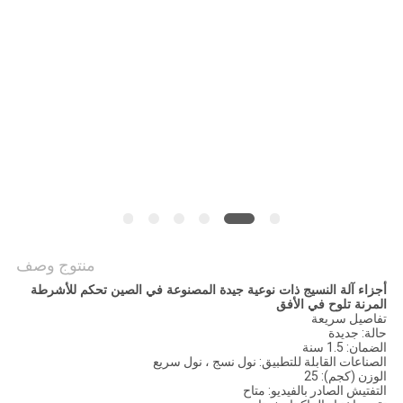
الموقع
PRIVACY
POLICY
منتوج وصف
أجزاء آلة النسيج ذات نوعية جيدة المصنوعة في الصين تحكم للأشرطة
المرنة تلوح في الأفق
تفاصيل سريعة
حالة: جديدة
الضمان: 1.5 سنة
الصناعات القابلة للتطبيق: نول نسج ، نول سريع
الوزن (كجم): 25
التفتيش الصادر بالفيديو: متاح