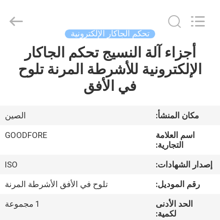
Goodfore
Tex
Machinery
Co.,Ltd.
All
تحكم الجاكار الإلكترونية
Rights
Reserved.
أجزاء آلة النسيج تحكم الجاكار
المنزل
الإلكترونية للأشرطة المرنة تلوح
المنتجات
في الأفق
فيديوهات
مكان المنشأ:
الصين
اسم العلامة
GOODFORE
معلومات
التجارية:
عنا
إصدار الشهادات:
ISO
رقم الموديل:
تلوح في الأفق الأشرطة المرنة
جولة
الحد الأدنى
1 مجموعة
في
لكمية: