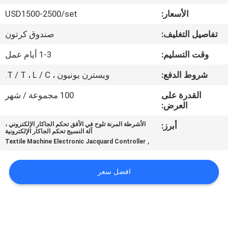
المعمل
الأسعار:
USD1500-2500/set
تفاصيل التغليف:
صندوق كرتون
رقابة
جودة
وقت التسليم:
1-3 أيام عمل
شروط الدفع:
ويسترن يونيون ، T / T ، L / C.
اتصل
القدرة على
100 مجموعة / شهر
بنا
العرض:
أبرز:
الأشرطة المرنة تلوح في الأفق تحكم الجاكار الإلكتروني ،
آلة النسيج تحكم الجاكار الإلكترونية
أخبار
,
Textile Machine Electronic Jacquard Controller
اطلب
افضل سعر
اقتباس
خريطة