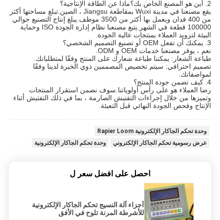
2. أين هو المصنع الخاص بك؟ماذا عن الطاقة الإنتاجية؟
يقع مصنعنا في مدينة Wuxi بمقاطعة Jiangsu ، الصين.تبلغ مساحتها أكثر
من 400 فدان ويعمل بها أكثر من 3500 موظف.يبلغ إنتاج التصنيع حوالي
100000 قطعة في الشهر.يتبع مصنعنا نظام إدارة الجودة ISO وحماية
البيئة لتزويد العملاء بمنتجات عالية الجودة.
3. يمكنك أن تفعل OEM أو تصنيع التصميم الشخصي؟
نعم ، يوفر مصنعنا خدمات OEM و ODM.
طباعة الشعار: يمكننا طباعة شعارك على المنتج وفقًا لمتطلباتك.
تصميم احترافي: سيتم تخصيص المصممين ذوي الخبرة لدينا وفقًا
لمواصفاتك.
4. كيف تضمن جودة المنتج؟
رضا العملاء هو على رأس أولوياتنا.سوف نضمن استقرار المنتجات
وتميزها من خلال إجراءات التفتيش الصارمة ، بما في ذلك التفتيش أثناء
الإنتاج وفحص الجودة النهائي قبل التعبئة.
وحدة تحكم الجاكار الإلكترونية Rapier Loom
عرض رسومية تحكم الجاكار الإلكتروني
وحدة تحكم الجاكار الإلكترونية
احصل على افضل سعر ل
أجزاء آلة النسيج تحكم الجاكار الإلكترونية
للأشرطة المرنة تلوح في الأفق