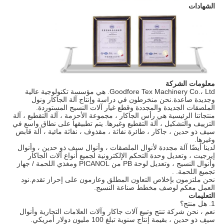
الشهادات
معلومات الشركة
Goodfore Tex Machinery Co.، Ltd. هي مؤسسة تكنولوجية عالية
وجديدة صاعدة.نحن منخرطون في دراسة وإنتاج آلة الجاكار ونول
الملصقات الجديدة والمجددة وقطع غيار آلات النسيج المستوردة.
منتجاتنا الرئيسية هي رأس الجاكار ، مجموعة الأحزمة ، آلة التقطيع ، آلة
التزييف والتشكيل ، آلة التقطيع وغيرها. يتم تطبيقها على نطاق واسع في
سيف ذو حدين ، جاكار ، طائرة نفاثة ، مقذوف ، نفاثة مائية ، آلة قابض
وغيرها.
لدينا أيضًا آلة مجددة لأنوال الملصقات ، وأنوال سيف ذو حدين ، وأنوال
إيرجيت ، وتعديل وحدة التحكم الإلكترونية لجميع أنواع آلات الجاكار
وأنوال النسيج ، وتعديل لوحة PB من PICANOL ومغذي اللحمة / جهاز
تجميع اللحمة. .
نحن ملتزمون بإخلاص التعاون المطلق وعازمون على إحراز تقدم.نود
العمل معكم لوصف مخطط صناعة النسيج.
التعليمات
1. هل منتج؟
نعم ، نحن شركة تنتج وتبيع آلات جاكار وآلات العلامات التجارية وأنوال
سيف ذو حدين ، بقيمة إنتاج سنوية تبلغ 100 مليون دولار أمريكي.