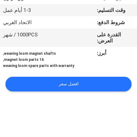
المعمل
وقت التسليم:
1-3 أيام عمل
رقابة
شروط الدفع:
الاتحاد الغربي
جودة
القدرة على
1000PCS / شهر
العرض:
اتصل
أبرز:
,
weaving loom magnet shafts
,
16 magnet loom parts
بنا
weaving loom spare parts with warranty
أخبار
افضل سعر
اطلب
اقتباس
خريطة