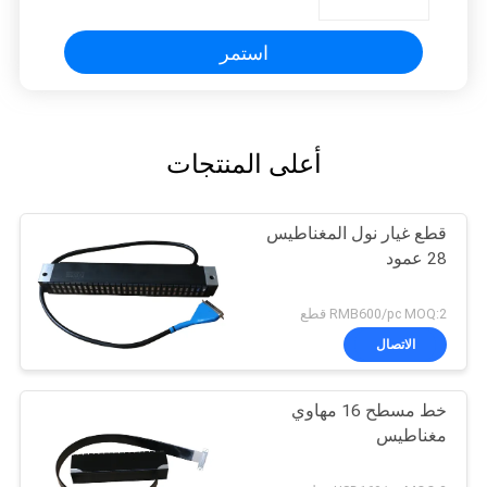
استمر
أعلى المنتجات
قطع غيار نول المغناطيس
28 عمود
RMB600/pc MOQ:2 قطع
الاتصال
خط مسطح 16 مهاوي
مغناطيس