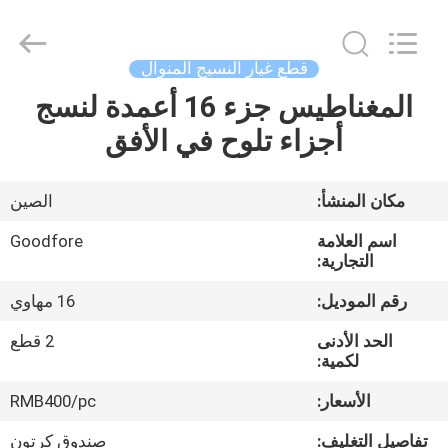
Goodfore
Tex
Machinery
Co.,Ltd.
All
قطع غيار النسيج المنوال
Rights
Reserved.
المغناطيس جزء 16 أعمدة لنسج
المنزل
أجزاء تلوح في الأفق
المنتجات
مكان المنشأ:
الصين
فيديوهات
اسم العلامة
Goodfore
التجارية:
معلومات
رقم الموديل:
16 مهاوي
عنا
الحد الأدنى
2 قطع
لكمية:
جولة
الأسعار:
RMB400/pc
في
تفاصيل التغليف:
صندوق كرتون