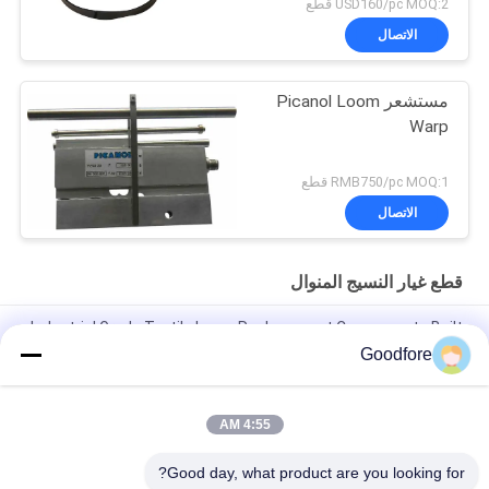
USD160/pc MOQ:2 قطع
الاتصال
مستشعر Picanol Loom
Warp
RMB750/pc MOQ:1 قطع
الاتصال
قطع غيار النسيج المنوال
Industrial Grade Textile Loom Replacement Components Built
to Withstand Harsh Operating Conditions and Ensure
Goodfore
Consistent
Right Gripper Opener Strip
4:55 AM
Left opener for MBJ3
Good day, what product are you looking for?