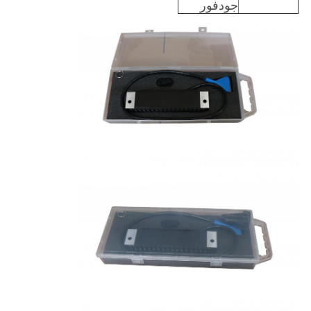
جودفور