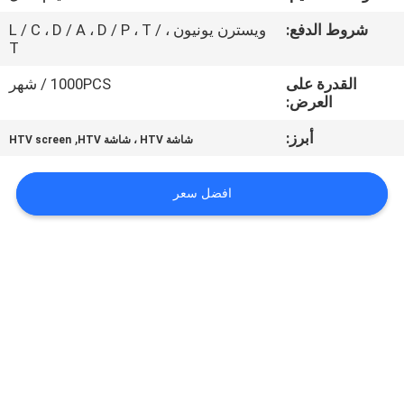
المعمل
شروط الدفع:
ويسترن يونيون ، L / C ، D / A ، D / P ، T /
T
رقابة
القدرة على
1000PCS / شهر
جودة
العرض:
أبرز:
,
شاشة HTV ، شاشة HTV
HTV screen
اتصل
بنا
افضل سعر
أخبار
اطلب
اقتباس
خريطة