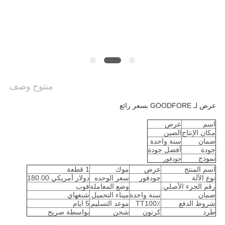
الموقع
PRIVACY
POLICY
منتوج وصف
عرض لـ GOODFORE بسعر رائع
اسم
عرض
مكان الإنتاج
الصين
ضمان
سنة واحدة
جودة
أفضل جودة
نموذج
جودفور
اسم المنتج
عرض
موك
1 قطعة
نوع الآلة
جودفور
سعر الوحده
دولار أمريكي 180.00
رقم الجزء الأصلي.
وضع المعاملة
فوب
ضمان
سنة واحدة
ميناء التحميل
شنغهاي
شروط الدفع
TT100٪
موعد التسليم
5 ايام
طرد
كرتون
شحن
بواسطة صريح