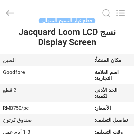
Goodfore
Tex
Machinery
Co.,Ltd.
All
قطع غيار النسيج المنوال
Rights
Reserved.
نسج Jacquard Loom LCD
المنزل
Display Screen
المنتجات
مكان المنشأ:
الصين
فيديوهات
اسم العلامة
Goodfore
التجارية:
معلومات
الحد الأدنى
2 قطع
لكمية:
عنا
الأسعار:
RMB750/pc
جولة
تفاصيل التغليف:
صندوق كرتون
في
وقت التسليم:
1-3 أيام عمل