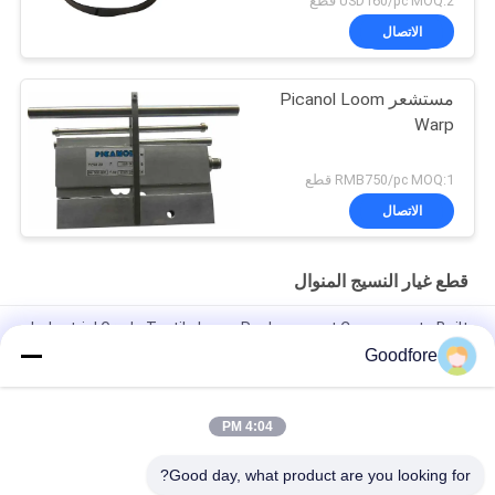
USD160/pc MOQ:2 قطع
الاتصال
مستشعر Picanol Loom
Warp
RMB750/pc MOQ:1 قطع
الاتصال
قطع غيار النسيج المنوال
Industrial Grade Textile Loom Replacement Components Built
to Withstand Harsh Operating Conditions and Ensure
Goodfore
Consistent
Right Gripper Opener Strip
4:04 PM
Left opener for MBJ3
Good day, what product are you looking for?