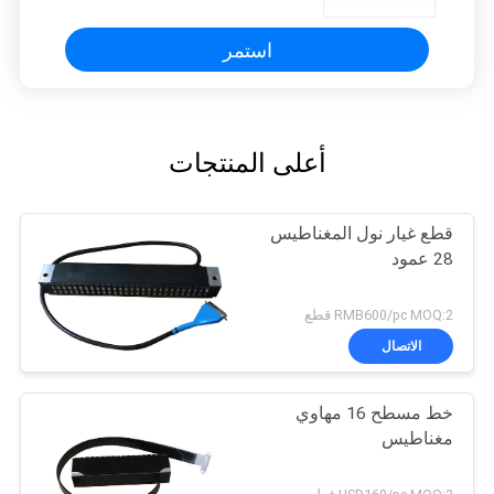
استمر
أعلى المنتجات
قطع غيار نول المغناطيس
28 عمود
RMB600/pc MOQ:2 قطع
الاتصال
خط مسطح 16 مهاوي
مغناطيس