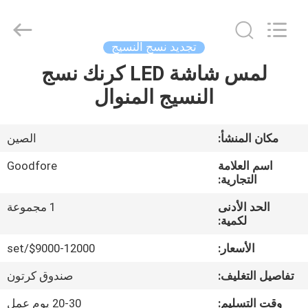
Goodfore
Tex
Machinery
Co.,Ltd.
All
تجديد نسج النسيج
Rights
Reserved.
لمس شاشة LED كرنك نسج
المنزل
النسيج المنوال
المنتجات
مكان المنشأ:
الصين
فيديوهات
اسم العلامة
Goodfore
التجارية:
معلومات
الحد الأدنى
1 مجموعة
لكمية:
عنا
الأسعار:
$9000-12000/set
جولة
تفاصيل التغليف:
صندوق كرتون
في
وقت التسليم:
20-30 يوم عمل