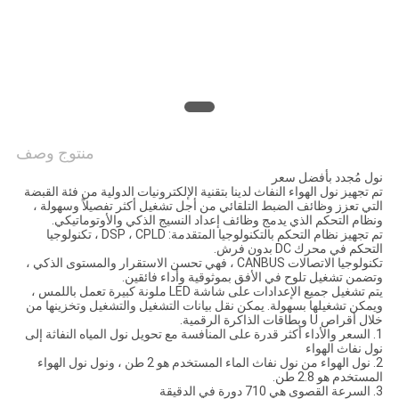
الموقع
PRIVACY
POLICY
منتوج وصف
نول مُجدد بأفضل سعر
تم تجهيز نول الهواء النفاث لدينا بتقنية الإلكترونيات الدولية من فئة القبضة
التي تعزز وظائف الضبط التلقائي من أجل تشغيل أكثر تفصيلاً وسهولة ،
ونظام التحكم الذي يدمج وظائف إعداد النسيج الذكي والأوتوماتيكي.
تم تجهيز نظام التحكم بالتكنولوجيا المتقدمة: DSP ، CPLD ، تكنولوجيا
التحكم في محرك DC بدون فرش.
تكنولوجيا الاتصالات CANBUS ، فهي تحسن الاستقرار والمستوى الذكي ،
وتضمن تشغيل تلوح في الأفق بموثوقية وأداء فائقين.
يتم تشغيل جميع الإعدادات على شاشة LED ملونة كبيرة تعمل باللمس ،
ويمكن تشغيلها بسهولة. يمكن نقل بيانات التشغيل والتشغيل وتخزينها من
خلال أقراص U وبطاقات الذاكرة الرقمية.
1. السعر والأداء أكثر قدرة على المنافسة مع تحويل نول المياه النفاثة إلى
نول نفاث الهواء
2. نول الهواء من نول نفاث الماء المستخدم هو 2 طن ، ونول نول الهواء
المستخدم هو 2.8 طن.
3. السرعة القصوى هي 710 دورة في الدقيقة