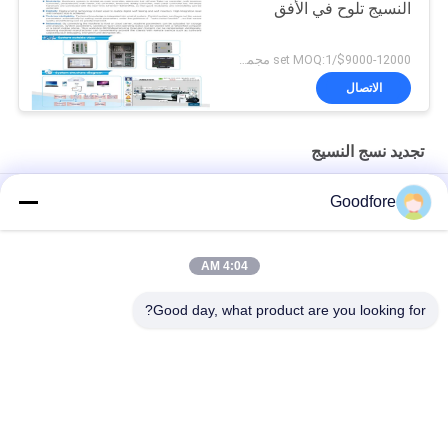
النسيج تلوح في الأفق
$9000-12000/set MOQ:1 مجموعة
الاتصال
تجديد نسج النسيج
آلة نسج مجددة عالية السرعة تلوح في الأفق Tsudakoma
Goodfore
240 سم تيري منشفة مجددة للنول G6200 سيف الجاكار
4:04 AM
عالية الجودة فرش العاصمة المحرك 710 دورة في الدقيقة تلوح في
الأفق تجديد النسيج
Good day, what product are you looking for?
فئات شعبية
جميع
الجاكار الإلكترونية 
الجاكار النسيج يلوح
المنوال