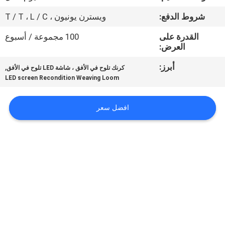
المعمل
شروط الدفع:
ويسترن يونيون ، T / T ، L / C
رقابة
القدرة على
100 مجموعة / أسبوع
العرض:
جودة
أبرز:
,
كرنك تلوح في الأفق ، شاشة LED تلوح في الأفق
LED screen Recondition Weaving Loom
اتصل
بنا
افضل سعر
أخبار
اطلب
اقتباس
خريطة