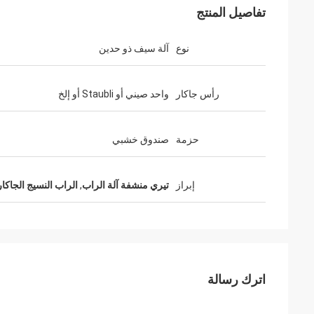
تفاصيل المنتج
نوع
آلة سيف ذو حدين
رأس جاكار
واحد صيني أو Staubli أو إلخ
حزمة
صندوق خشبي
إبراز
تيري منشفة آلة الراب
,
الراب النسيج الجاكار
اترك رسالة