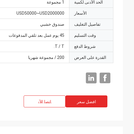
الحد الأدنى لكمية
1 مجموعة
الأسعار
USD50000~USD2000000
تفاصيل التغليف
صندوق خشبي
وقت التسليم
45 يوم عمل بعد تلقي المدفوعات
شروط الدفع
T / T.
القدرة على العرض
200 / مجموعة شهريا
افضل سعر
ﺎﺘﺼﻟ ﺍﻶﻧ