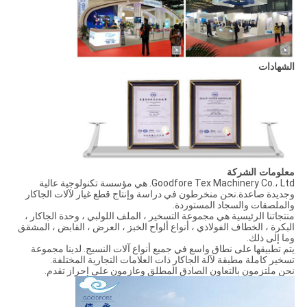
الشهادات
معلومات الشركة
Goodfore Tex Machinery Co.، Ltd. هي مؤسسة تكنولوجية عالية
وجديدة صاعدة.نحن منخرطون في دراسة وإنتاج قطع غيار لآلات الجاكار
والملصقات والسجاد المستوردة.
منتجاتنا الرئيسية هي مجموعة التسخير ، الملف اللولبي ، وحدة الجاكار ،
البكرة ، الخطاف الفولاذي ، أنواع ألواح الخبز ، العرض ، القابض ، المشقق
وما إلى ذلك.
يتم تطبيقها على نطاق واسع في جميع أنواع آلات النسيج. لدينا مجموعة
تسخير كاملة مطبقة لآلة الجاكار ذات العلامات التجارية المختلفة.
نحن ملتزمون بالتعاون الصادق المطلق وعازمون على إحراز تقدم.