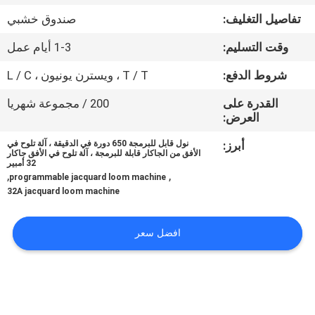
المعمل
تفاصيل التغليف:
صندوق خشبي
وقت التسليم:
1-3 أيام عمل
رقابة
جودة
شروط الدفع:
T / T ، ويسترن يونيون ، L / C
القدرة على
200 / مجموعة شهريا
العرض:
اتصل
بنا
أبرز:
نول قابل للبرمجة 650 دورة في الدقيقة ، آلة تلوح في
الأفق من الجاكار قابلة للبرمجة ، آلة تلوح في الأفق جاكار
32 أمبير
,
,
programmable jacquard loom machine
أخبار
32A jacquard loom machine
اطلب
افضل سعر
اقتباس
خريطة