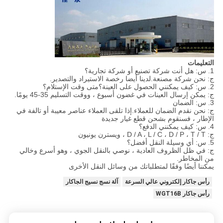
التعليمات
1. س: هل أنت شركة تصنيع أو شركة تجارية؟
ج: نحن شركة مصنعة.لدينا أيضا رخصة الاستيراد والتصدير.
2. س: كيف يمكنني الحصول على العينة؟متى وقت الإستلام؟
ج: يمكن إرسال العينات في غضون أسبوع ، ووقت التسليم 35-45 يومًا.
3. س: الضمان
ج: نحن نقدم الضمان للعملاء.إذا تلقى العملاء عناصر معيبة أو تالفة في
الإطار ، فسنقوم بشحن قطع غيار جديدة
4. س: كيف يمكنني الدفع؟
ج: D / A ، L / C ، D / P ، T / T ، ويسترن يونيون
5. س: أي وسيلة النقل أفضل؟
ج: في ظل الظروف العادية ، نوصي بالنقل الجوي ، وهو أسرع وخالي
من المخاطر.
يمكننا أيضًا وفقًا لمتطلباتك من وسائل النقل الأخرى
رأس جاكار إلكتروني عالي السرعة
آلة نسج نسيج الجاكار
رأس جاكار WGT16B