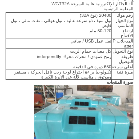
آلة الجاكار الإلكترونية عالية السرعة WGT32A
المعلمة الرئيسية:
رقم هوك
20480 (نوع 32A)
نوع الجهاز
نول سيف ذو سرعة عالية ، نول هوائي ، نفاث مائي ، نول
المناسب
قابض
ارتفاع
50-120 ملم
الافتتاح
المدخلات P
نقل عمل USB / صافي
atter
نوع التحويل
كل معدات حمام الزيت
طريقة
رمح عمودي / محرك محرك inderpendtly
التوصيل
أعلى سرعة
650 دورة في الدقيقة
ميزة فنية
تكنولوجيا براءة اختراع لوحة زيت ناقل الحركة ، مستقر
وموثوق ، مناسب لآلة عدد الإبرة الكبيرة
صورة المنتجات