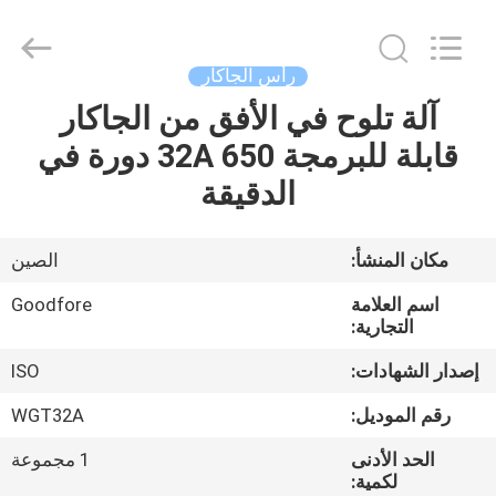
Goodfore
Tex
Machinery
Co.,Ltd.
All
رأس الجاكار
Rights
Reserved.
آلة تلوح في الأفق من الجاكار
المنزل
قابلة للبرمجة 32A 650 دورة في
المنتجات
الدقيقة
فيديوهات
مكان المنشأ:
الصين
اسم العلامة
Goodfore
معلومات
التجارية:
عنا
إصدار الشهادات:
ISO
رقم الموديل:
WGT32A
جولة
الحد الأدنى
1 مجموعة
في
لكمية: