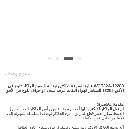
الموقع
PRIVACY
POLICY
منتوج وصف
WGT32A-12288 عالية السرعة الإلكترونية آلة النسيج الجاكار تلوح في
الأفق 12288 السنانير الهواء النفاث غرفة سيف ذو حواف تلوح في الأفق
مقدمة مختصرة:
ال
نول الجاكار الإلكتروني
لها أحجام مختلفة من رأس الجاكار للخيار وسهل
الضبط.يمكن تغيير قطع غيار نول إبرة الجاكار لوصلة السلسلة بسهولة إلى
نمط من خلال قطع الأنماط.
آلة نسيج الجاكار الإلكترونية تتمتع باستقرار قوي يمكن زيادة الطاقة