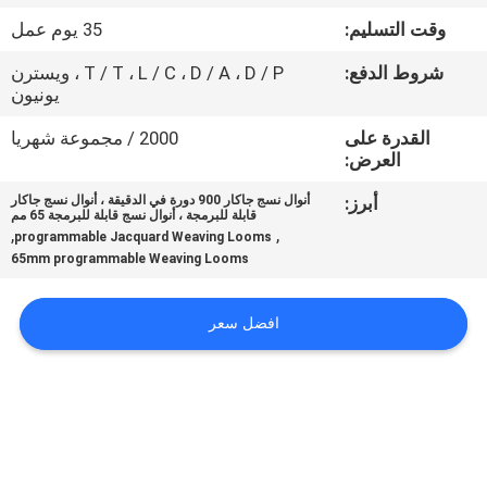
المعمل
وقت التسليم:
35 يوم عمل
شروط الدفع:
T / T ، L / C ، D / A ، D / P ، ويسترن
رقابة
يونيون
جودة
القدرة على
2000 / مجموعة شهريا
العرض:
اتصل
أبرز:
أنوال نسج جاكار 900 دورة في الدقيقة ، أنوال نسج جاكار
قابلة للبرمجة ، أنوال نسج قابلة للبرمجة 65 مم
بنا
,
,
programmable Jacquard Weaving Looms
65mm programmable Weaving Looms
أخبار
افضل سعر
اطلب
اقتباس
خريطة