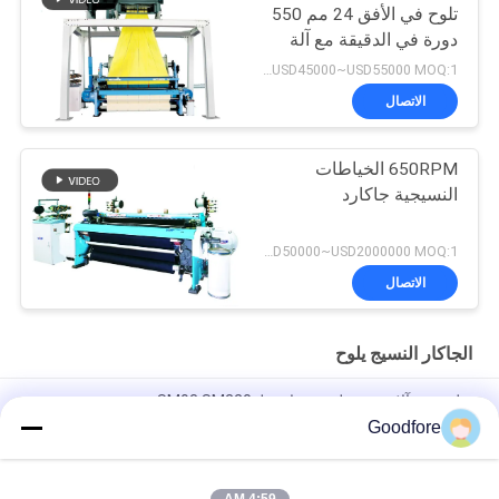
تلوح في الأفق 24 مم 550
دورة في الدقيقة مع آلة
Rapier عالية السرعة
USD45000~USD55000 MOQ:1 مجموعة
الاتصال
650RPM الخياطات
النسيجية جاكارد
USD50000~USD2000000 MOQ:1 مجموعة
الاتصال
الجاكار النسيج يلوح
نول نسيج آلات نسيج لوحة تجارب لـ SM93 SM220
Goodfore
محال إصلاح آلات النسيج بطاقة القيادة بطاقة CIEL لقطع الغيار لخياطة
جاكارد