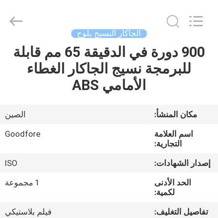
Goodfore
Tex
Machinery
Co.,Ltd.
All
الجاكار النسيج يلوح
Rights
Reserved.
900 دورة في الدقيقة 65 مم قابلة
المنزل
للبرمجة نسيج الجاكار الغطاء
المنتجات
الأمامي ABS
فيديوهات
مكان المنشأ:
الصين
اسم العلامة
Goodfore
معلومات
التجارية:
عنا
إصدار الشهادات:
ISO
الحد الأدنى
1 مجموعة
جولة
لكمية:
في
تفاصيل التغليف:
فيلم بلاستيكي