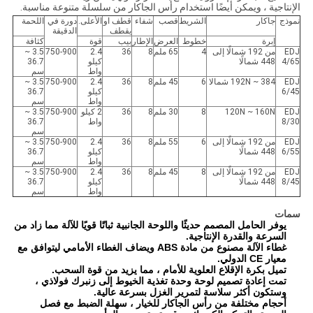
الإنتاجية ، ويمكن أيضًا استخدام رأس الجاكار من سلسلة متنوعة مناسبة.
نموذج
جاكار
الشريط
قصب
شفاء
قطف او
الأعلى.
دورة في
اللحمة
يقطف
الدقيقة
إبرة
خطوط
العرض
الإطار
بيب
قوة
كثافة
EDJ
من 192 شمالًا إلى
4
65 ملم
8
36
2.4
750-900
3.5 ~
4/65
448 شمالًا
كيلو
36.7
واط
سم
EDJ
192N ~ 384 شمالا
6
45 ملم
8
36
2.4
750-900
3.5 ~
6/45
كيلو
36.7
واط
سم
EDJ
120N ~ 160N
8
30 ملم
8
36
2 كيلو
750-900
3.5 ~
8/30
واط
36.7
سم
EDJ
من 192 شمالًا إلى
6
55 ملم
8
36
2.4
750-900
3.5 ~
6/55
448 شمالًا
كيلو
36.7
واط
سم
EDJ
من 192 شمالًا إلى
8
45 ملم
8
36
2.4
750-900
3.5 ~
8/45
448 شمالًا
كيلو
36.7
واط
سم
سمات
يوفر الحامل المصمم حديثًا واللوحة الجانبية ثباتًا قويًا للآلة مما زاد من
السرعة والقدرة الإنتاجية.
غطاء الآلة مصنوع من مادة ABS ويضاف الغطاء الأمامي ليتوافق مع
معيار CE الدولي.
تميل بكرة الإقلاع العلوية للأمام ، مما يزيد من قوة السحب.
تمت إعادة تصميم لوحة وحدة تغذية الخيوط إلى زنبرك فولاذي ،
وستكون أكثر سلاسة لتمرير الغزل بسرعة عالية.
أحجام مختلفة من رأس الجاكار للخيار ، سهلة الضبط مع فصل