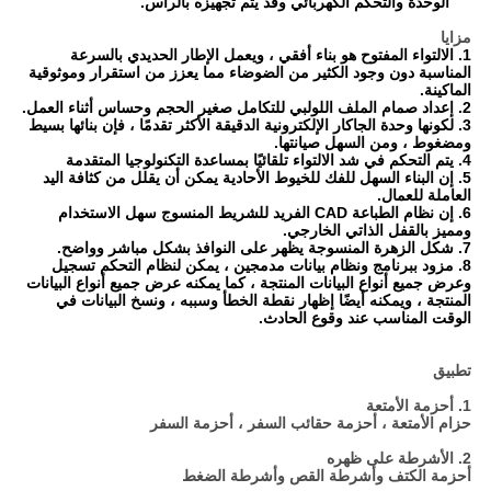
الوحدة والتحكم الكهربائي وقد يتم تجهيزه بالرأس.
مزايا
1. الالتواء المفتوح هو بناء أفقي ، ويعمل الإطار الحديدي بالسرعة
المناسبة دون وجود الكثير من الضوضاء مما يعزز من استقرار وموثوقية
الماكينة.
2. إعداد صمام الملف اللولبي للتكامل صغير الحجم وحساس أثناء العمل.
3. لكونها وحدة الجاكار الإلكترونية الدقيقة الأكثر تقدمًا ، فإن بنائها بسيط
ومضغوط ، ومن السهل صيانتها.
4. يتم التحكم في شد الالتواء تلقائيًا بمساعدة التكنولوجيا المتقدمة
5. إن البناء السهل للفك للخيوط الأحادية يمكن أن يقلل من كثافة اليد
العاملة للعمال.
6. إن نظام الطباعة CAD الفريد للشريط المنسوج سهل الاستخدام
ومميز بالقفل الذاتي الخارجي.
7. شكل الزهرة المنسوجة يظهر على النوافذ بشكل مباشر وواضح.
8. مزود ببرنامج ونظام بيانات مدمجين ، يمكن لنظام التحكم تسجيل
وعرض جميع أنواع البيانات المنتجة ، كما يمكنه عرض جميع أنواع البيانات
المنتجة ، ويمكنه أيضًا إظهار نقطة الخطأ وسببه ، ونسخ البيانات في
الوقت المناسب عند وقوع الحادث.
تطبيق
1. أحزمة الأمتعة
حزام الأمتعة ، أحزمة حقائب السفر ، أحزمة السفر
2. الأشرطة على ظهره
أحزمة الكتف وأشرطة القص وأشرطة الضغط