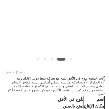
الموقع
PRIVACY
POLICY
منتوج وصف
آلات النسيج تلوح في الأفق للبيع مع بطاقة نمط دوبي الإلكترونية
آلة المكوك الأوتوماتيكية مناسبة بشكل أساسي لنسج قماش الديباج
العادي ونسيج الديباج القطني ونسيج الألياف الكيماوية العامة.إذا تمت
إضافة جهاز رفع كف اليد متعدد الأذرع ، فيمكن صنع وتعليم أقمشة أكثر
تعقيدًا.
اسم
تلوح في الأفق
مكان الإنتاج
صنع بالصين