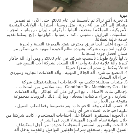
ميزة
1. تجربة أكثر ثراءً: تم تأسيسنا في عام 2000. حتى الآن ، تم تصدير
منتجاتنا إلى أكثر من 40 دولة ، مثل روسيا ، أستراليا ، الولايات المتحدة
الأمريكية ، المملكة المتحدة ، ألمانيا ، أوكرانيا ، إيران ، رومانيا ، المجر ،
المكسيك ، البرازيل ، تشيلي ، كندا ، إسبانيا ، كولومبيا ، إلخ. يمكننا تقديم
خدمة عالية لعملائنا.
2. جودة أعلى: لدينا فريق محترف يتمتع بالمعرفة التقنية والخبرة
الإدارية.لقد مرت شركتنا بشهادة نظام الجودة المهنية.حتى نتمكن من
ضمان أفضل جودة لمنتجاتنا.
3. لها تاريخ طويل: تأسست شركتنا في عام 2000 ، وهي أول آلة جاكار
كبيرة وآلة علامة تجارية وأجزاء آلة السجاد لشركة آلات النسيج في
Wuxi.يمكننا أن نقدم لك سعرًا حميمًا.
4. المصنع مباشرة: آلة الجاكار المهنية ، وآلة العلامات التجارية وموردي
أجزاء آلة السجاد.
5. منتجات مختلفة: تتكيف مع الاحتياجات المختلفة.تمتلك شركة
Goodfore Tex Machinery Co.، Ltd. ستة سلاسل من المنتجات ،
بإجمالي مئات الأصناف ، مع التركيز على آلة الجاكار ، وآلة العلامات
التجارية ، وأجزاء ماكينات السجاد ، وما إلى ذلك ، لتزويدك بمجموعة
متنوعة من الخيارات.
6. حسب الطلب وفقا للاحتياجات: يتم تخصيصنا وفقا لطلب العميل ،
لتلبية احتياجات العملاء في أي وقت.
7. الجودة المستقرة: اعتمادًا على احتياجات المستخدم ، كانت شركتنا من
خلال شهادة نظام الجودة المهنية.لا تتردد في الشراء.
8. البحث والتطوير المستمر للمنتجات الجديدة: من أجل استكشاف
السوق الدولية ، ستحقق شركتنا طفلين: التواصل والخدمة.تدخل آلة