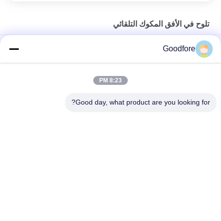
تلوح في الأفق المكوك التلقائي
نسج المكوك الأوتوماتيكي الإلكتروني المنوال لمكوك المكوك الكامبريك
Goodfore
تلوح في الأفق مكوك آلي 495 مم مكوك نول عالي الدقة
8:23 PM
مكوك باور تلوح في الأفق بنسيج ضيق لهيكل فولاذي مكوك إلكتروني
يلوح في الأفق
Good day, what product are you looking for?
فئات شعبية
جميع
الجاكار الإلكترونية 
الجاكار النسيج يلوح
المنوال
تسخير الجاكار الكامل
رأس الجاكار
تلوح تسمية التجديد
الجاكار تسخير الحبل