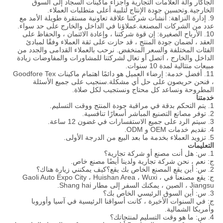
الجاكار وآلة العلامات التجارية وأجزاء ماكينات السجاد إلى السوق
الخارجية.وتحسين جودة الإنتاج لتلبية أعلى متطلبات العملاء.
9. إدارة النزاهة: أنشأت شركتنا علاقة تعاونية مستقرة طويلة الأمد مع
عدد من الشركات المصنعة.عملاؤنا في الداخل والخارج على حد سواء.
10. الأرباح الصغيرة: إن قوة شركتنا ، وإعادة الائتمان ، والحفاظ على
العقد ، لضمان جودة المنتج ، قد حازت على ثقة العملاء وفقًا لمبادئ
الفئات المختلفة والسعر المنخفض. نرحب بالعملاء القدامى والجدد من
الداخل والخارج ، اتصل أو تعال لشركتنا للمشاورات والمفاوضات زيادة
مبيعات متتالية لمدة 10 سنوات.
11. أفضل خدمة: إرضاء العميل هو دائمًا اهتمام ماكينات Goodfore Tex
، فنحن حريصون على حل أي مشكلة.سنجيب على جميع الأسئلة
المطروحة ونساعد كل محتاج ونستجيب لكل صلاة.
خدمتنا
1. يتم التحكم بدقة في مراقبة جودة المنتج ووقت التسليم.
2. توفر مصانع التصنيع المباشر أسعارًا تنافسية.
3. سيتم الرد على جميع الاستفسارات في غضون 12 ساعة.
4. تقديم خدمات OEM و ODM.
5. تزويد العملاء بخدمة ما بعد البيع من الدرجة الأولى.
التعليمات
1. س: هل أنت مصنع أو شركة تجارية؟
ج: نعم ، نحن شركة تجارية ولدينا أيضًا مصنع خاص.
2. س: أين يقع المصنع الخاص بك يقع؟كيف يمكنني زيارة هناك؟
ج: يقع مصنعنا في Gaoli Auto Expo City ، Huishan Area ، Wuxi ،
Jiangsu ، الصين ، يمكنك السفر إلى مطار Shang hai.
3. س: أين السوق الرئيسي الخاص بك؟
ج: في السنوات الأخيرة ، كانت أسواقنا الرئيسية في آسيا وأوروبا
وأمريكا الشمالية.
4. س: ما هو وقت التسليم لمنتجاتك؟