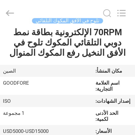
Goodfore
Tex
Machinery
Co.,Ltd.
All
تلوح في الأفق المكوك التلقائي
Rights
Reserved.
70RPM الإلكترونية بطاقة نمط
المنزل
دوبي التلقائي المكوك تلوح في
المنتجات
الأفق النخيل رفع المكوك المنوال
فيديوهات
مكان المنشأ:
الصين
اسم العلامة
GOODFORE
معلومات
التجارية:
عنا
إصدار الشهادات:
ISO
الحد الأدنى
1 مجموعة
جولة
لكمية:
في
الأسعار:
USD5000-USD15000