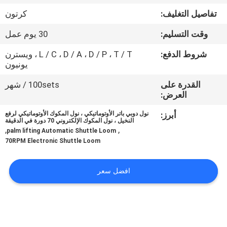
المعمل
تفاصيل التغليف:
كرتون
وقت التسليم:
30 يوم عمل
رقابة
جودة
شروط الدفع:
L / C ، D / A ، D / P ، T / T ، ويسترن
يونيون
القدرة على
100sets / شهر
اتصل
العرض:
بنا
أبرز:
نول دوبي باتر الأوتوماتيكي ، نول المكوك الأوتوماتيكي لرفع
النخيل ، نول المكوك الإلكتروني 70 دورة في الدقيقة
,
,
palm lifting Automatic Shuttle Loom
أخبار
70RPM Electronic Shuttle Loom
اطلب
افضل سعر
اقتباس
خريطة