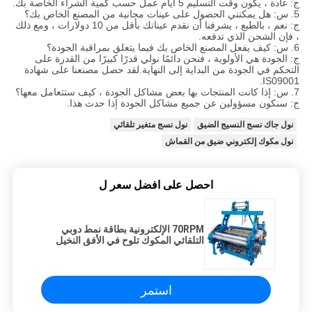
ج: عادة ، يكون وقت التسليم 5 أيام عمل حسب كمية الشراء الخاصة بك.
5. س: هل يمكنني الحصول على عينات مجانية من المصنع الخاص بك؟
ج: نعم ، بالطبع ، يشرفنا أن نقدم عيناتك بأقل من 10 دولارات ، ومع ذلك
، فإن الشحن الذي تدفعه.
6. س: كيف يفعل المصنع الخاص بك فيما يتعلق بمراقبة الجودة؟
ج: الجودة هي الأولوية ، فنحن دائمًا نولي قدرًا كبيرًا من القدرة على
التحكم في الجودة من البداية إلى النهاية.لقد حصل مصنعنا على شهادة
IS09001.
7. س: إذا كانت المنتجات بها بعض مشاكل الجودة ، كيف ستتعامل معها؟
ج: سنكون مسؤولين عن جميع مشاكل الجودة إذا حدث هذا.
نول جاك نسج النسيج الضيق
نول نسج متغير تلقائي
نول مكوك إلكتروني ضيق من القماش
احصل على افضل سعر ل
70RPM الإلكترونية بطاقة نمط دوبي
التلقائي المكوك تلوح في الأفق النخيل
رفع المكوك المنوال
استمر