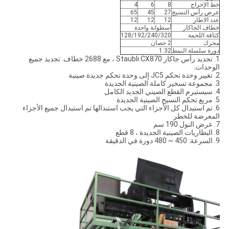
خط الإخراج
8
6
4
عرض رأس النسيج
27
45
65
عدد الاطار
12
12
12
خطاف الجاكار
أسطوانة واحدة
كثافة اللحمة
128/192/240/320
محرك
2 حصان
دورة سلسلة النمط
1:32
1. تجديد رأس جاكار Staubli CX870 ، مع 2688 خطاف. تجديد جميع
الوحدات.
2. تغيير وحدة تحكم JC5 إلى وحدة تحكم جديدة صينية
3. مجموعة تسخير كاملة الصينية الجديدة
4. سيستيرم القطع الصيني الجديد الكامل
5. مربع تحكم النسيج الصينية الجديدة
6. تم استبدال كل الأجزاء التي يجب استبدالها.تم استبدال جميع الأجزاء
المعرضة للخطر
7. عرض النول 190 سم
8. البطاريات الصينية الجديدة ، 8 قطع
9. السرعة: 450 ~ 480 دورة في الدقيقة