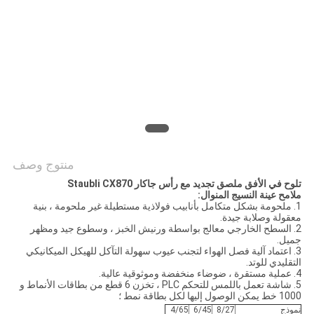
الموقع
PRIVACY
POLICY
منتوج وصف
تلوح في الأفق ملصق تجديد مع رأس جاكار Staubli CX870
ملامح عينة النسيج المنوال:
1. ملحومة بشكل متكامل بأنابيب فولاذية مستطيلة غير ملحومة ، بنية
معقولة وصلابة جيدة.
2. السطح الخارجي معالج بواسطة ورنيش الخبز ، وسطوع جيد ومظهر
جميل.
3. اعتماد آلية فصل الهواء لتجنب عيوب سهولة التآكل للهيكل الميكانيكي
التقليدي للوتد.
4. عملية مستقرة ، ضوضاء منخفضة وموثوقية عالية.
5. شاشة تعمل باللمس للتحكم PLC ، تخزن 6 قطع من بطاقات الأنماط و
1000 خط يمكن الوصول إليها لكل بطاقة نمط ؛
نموذج
8/27
6/45
4/65