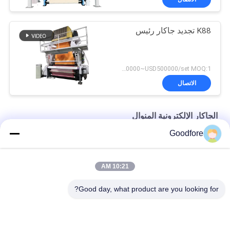
K88 تجديد جاكار رئيس
USD10000~USD500000/set MOQ:1 مجموعة
الاتصال
الجاكار الإلكترونية المنوال
Goodfore
غودفور لوم أجزاء 2000P مكيف لآلات النسيج مع ضمان 6 أشهر
شاشة لمس بديلة لآلة النسيج جاكارد JC5 عالية الجودة بسعر جيد
10:21 AM
Vamatex P1001ES آلة سجادة غشاء مفاتيح غشاء احتياطية
Good day, what product are you looking for?
فئات شعبية
جميع