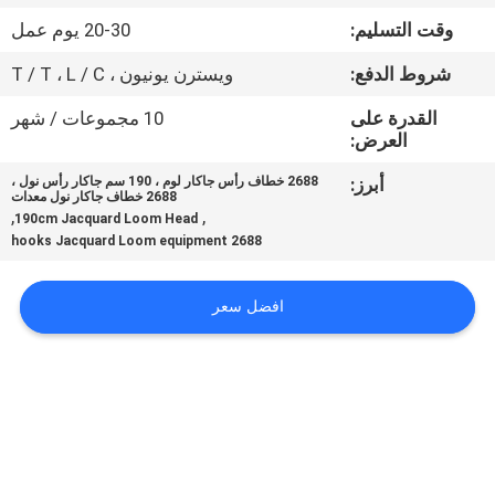
المعمل
وقت التسليم:
20-30 يوم عمل
شروط الدفع:
ويسترن يونيون ، T / T ، L / C
رقابة
جودة
القدرة على
10 مجموعات / شهر
العرض:
أبرز:
2688 خطاف رأس جاكار لوم ، 190 سم جاكار رأس نول ،
اتصل
2688 خطاف جاكار نول معدات
,
,
190cm Jacquard Loom Head
بنا
2688 hooks Jacquard Loom equipment
أخبار
افضل سعر
اطلب
اقتباس
خريطة