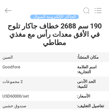
Goodfore
Tex
Machinery
Co.,Ltd.
All
الجاكار الإلكترونية المنوال
Rights
Reserved.
190 سم 2688 خطاف جاكار تلوح
المنزل
في الأفق معدات رأس مع مغذي
المنتجات
مطاطي
فيديوهات
مكان المنشأ:
الصين
اسم العلامة
Goodfore
معلومات
التجارية:
عنا
الحد الأدنى
2 مجموعات
لكمية:
جولة
الأسعار:
USD60000/set
في
تفاصيل التغليف:
صندوق خشبي